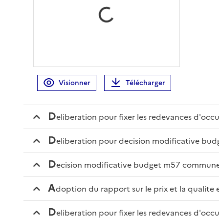
Chargement, veuillez patienter...
Visionner
Télécharger
d
eliberation pour fixer les redevances d'oc
d
eliberation pour decision modificative b
d
ecision modificative budget m57 commun
a
doption du rapport sur le prix et la qualit
d
eliberation pour fixer les redevances d'oc