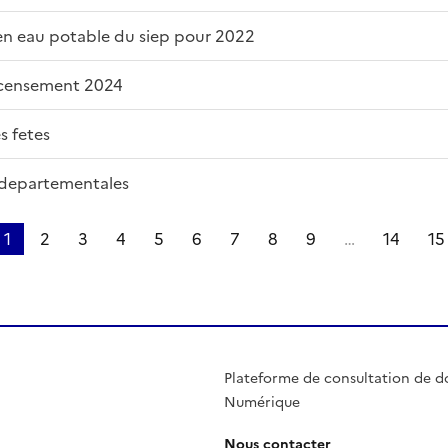
e en eau potable du siep pour 2022
recensement 2024
s fetes
s departementales
1
2
3
4
5
6
7
8
9
…
14
15
Plateforme de consultation de d
Numérique
Nous contacter